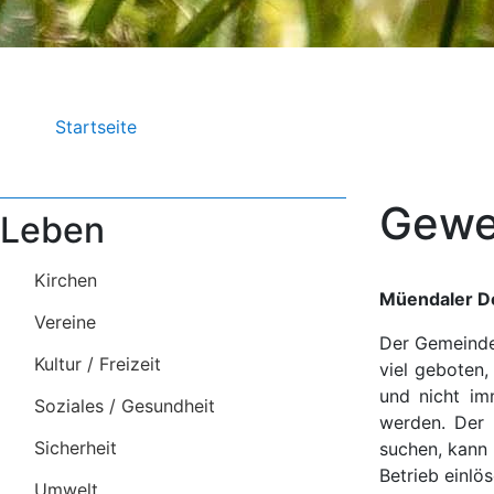
Pfadnavigation
Startseite
Gewe
Leben
Kirchen
Müendaler D
Vereine
D
er Gemeinde
Kultur / Freizeit
viel geboten
und nicht im
Soziales / Gesundheit
werden.
Der M
Sicherheit
suchen, kann
Betrieb einlö
Umwelt